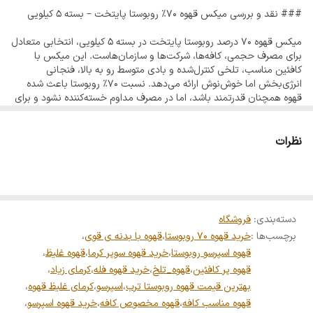
### نقد و بررسی میکس قهوه ۷۰٪ روبوستا پایتخت – بسته ۵ کیلویی
روبوستا و ۳۰٪ عربیکا طراحی شده تا همون تعادل جذاب بین قدرت،
کافئین بالا و کمی عطر و طعم لطیف عربیکا رو به شما بده.
میکس قهوه ۷۰ درصد روبوستا پایتخت در بسته ۵ کیلویی، انتخابی متعادل
برای مصرف حجمی، کافه‌ها، شرکت‌ها و سازمان‌هاست. این میکس با
کافئین مناسب، تلخی کنترل‌شده و بادی متوسط رو به بالا، فنجانی
این میکس برای چه کسانی مناسبه؟
انرژی‌بخش اما خوش‌نوش ارائه می‌دهد. نسبت ۷۰٪ روبوستا باعث شده
قهوه همچنان قدرتمند باشد، اما در مصرف مداوم خسته‌کننده نشود و برای
استفاده روزانه بسیار کاربردی باشد.
✔️کسایی که صبح‌ها یا در طول روز نیاز به یه قهوه‌ی قوی و بیدارکننده
طرز تهیه استاندارد میکس ۷۰٪ روبوستا:
نظرات
دارن.
- **اسپرسوساز صنعتی و نیمه‌صنعتی:** عصاره‌گیری پایدار با کرمای
مناسب
- **موکاپات:** فنجانی غلیظ و متعادل برای مصرف روزانه
✔️کارمندها، دانشجوها و کسایی که تایم طولانی پشت میز یا سر کار
- **فرنچ پرس:** طعمی نرم‌تر با بادی مناسب برای نوشیدن مداوم
هستن.
دسته‌بندی
:
فروشگاه
برچسب‌ها :
خرید قهوه 70 روبوستا
،
قهوه با بدنه ی قوی
،
ویژگی‌ها:
- ۷۰٪ روبوستا با کافئین متعادل
قهوه اسپرسو روبوستا
،
خرید قهوه سوپر کرما
،
قهوه غلیظ
،
✔️خانواده‌ها و مصرف‌کننده‌های روزمره‌ای که دنبال یه قهوه‌ی خوش‌طعم و
- مناسب بسته ۵ کیلویی و مصرف پرتعداد
قهوه پر کافئین
،
قهوه_تلخ
،
خرید قهوه فله
،
کرمای زیاد
،
- تلخی کنترل‌شده و بادی مناسب
پرانرژی با قیمت مناسب هستن.
بهترین قیمت قهوه روبوستا ترب
،
اسپرسو
،
کرمای غلیظ قهوه
،
- اقتصادی و مقرون‌به‌صرفه
قهوه مناسب کافه
،
قهوه مخصوص کافه
،
خرید قهوه اسپرسو
،
- ایده‌آل برای کافه‌ها، شرکت‌ها و سازمان‌ها