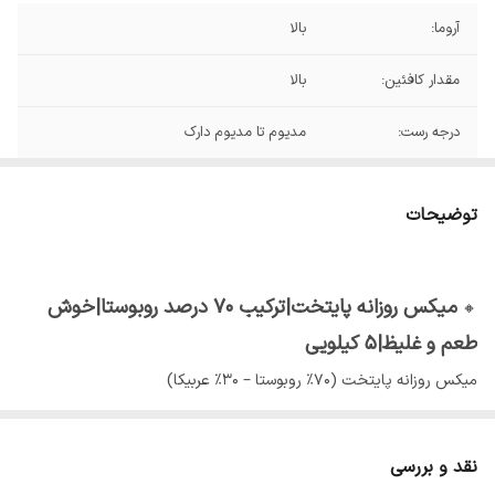
آروما:
بالا
مقدار کافئین:
بالا
درجه رست:
مدیوم تا مدیوم دارک
جان‌مایه (بادی):
بالا
توضیحات
نت های طعمی:
.مغزها(گردو.بادام)ادویه.شکلات تلخ.کارامل
میزان اسیدیته:
کم تا متوسط
میکس روزانه پایتخت|ترکیب ۷۰ درصد روبوستا|خوش
🔸
طعم و غلیظ|۵ کیلویی
میکس روزانه پایتخت (۷۰٪ روبوستا – ۳۰٪ عربیکا)
اگر دنبال یه قهوه‌ی پرانرژی و مقرون‌به‌صرفه برای مصرف هر روز هستید،
نقد و بررسی
میکس روزانه پایتخت بهترین انتخاب شماست. این ترکیب با پایه‌ی ۷۰٪