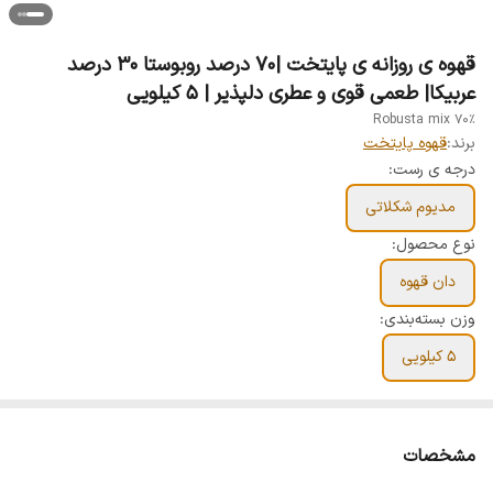
قهوه ی روزانه ی پایتخت |۷۰ درصد روبوستا ۳۰ درصد
عربیکا| طعمی قوی و عطری دلپذیر | ۵ کیلویی
70% Robusta mix
برند:
قهوه پایتخت
درجه ی رست:
مدیوم شکلاتی
نوع محصول:
دان قهوه
وزن بسته‌بندی:
۵ کیلویی
مشخصات