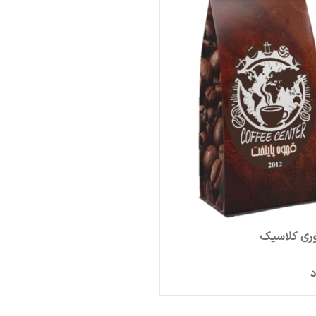
وری کلاسیک
د