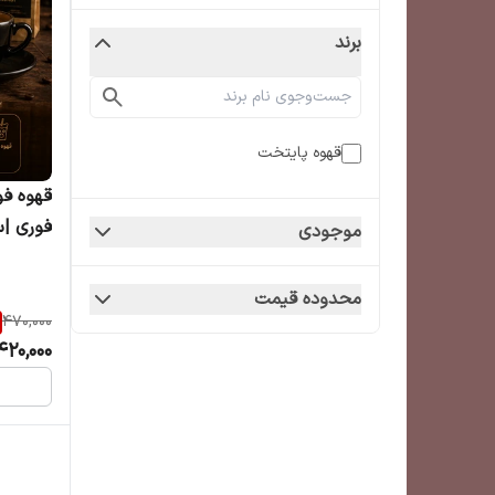
برند
قهوه پایتخت
فوری |س
موجودی
محدوده قیمت
470,000
420,000