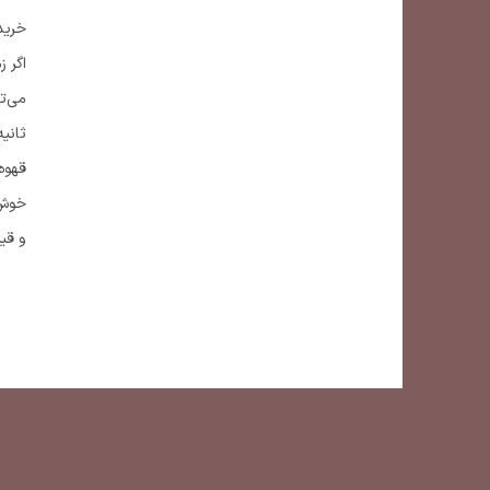
خرید 
اگر 
می‌تو
ثانی
قهوه
خوش‌ع
و قی