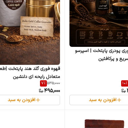
قهوه فوری پودری پایتخت | اسپرسو
ریع و پرکافئین
قهوه فوری گلد هند پایتخت |طع
متعادل رایحه ای دلنشین
7
%
535,000
10
%
495,000
افزودن به سبد
افزودن به سبد