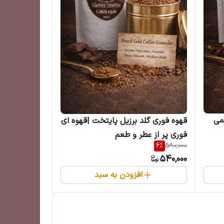
می
قهوه فوری گلد برزیل پایتخت |قهوه ای
فوری پر از عطر و طعم
6
%
580,000
540,000
افزودن به سبد