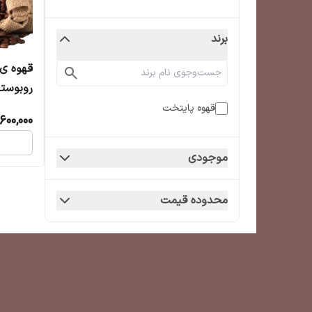
برند
و عطری دلپذ
قهوه پایتخت
,600,000
موجودی
محدوده قیمت