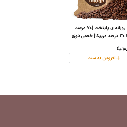
قهوه ی روزانه ی پایتخت |۷۰ درصد
روبوستا ۳۰ درصد عربیکا| طعمی قوی
یر | ۵ کیلویی
10
افزودن به سبد