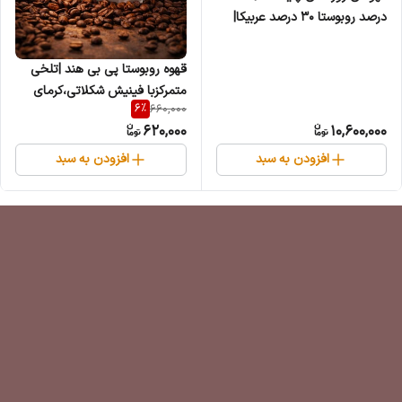
درصد روبوستا ۳۰ درصد عربیکا|
طعمی قوی و عطری دلپذیر | ۵
کیلویی
قهوه روبوستا پی بی هند |تلخی
متمرکزبا فینیش شکلاتی،کرمای
6
%
660,000
قوی
620,000
10,600,000
افزودن به سبد
افزودن به سبد