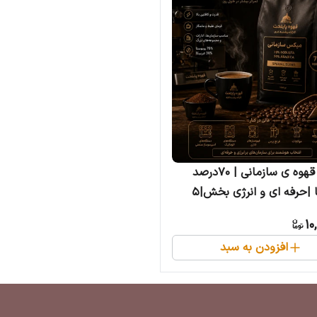
میکس قهوه ی سازمانی | 70درصد
روبوستا |حرفه ای و انرژی بخش|۵
10
افزودن به سبد