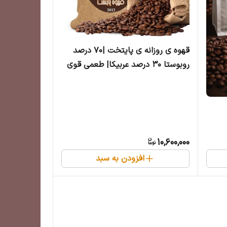
قهوه ی روزانه ی پایتخت |۷۰ درصد
روبوستا ۳۰ درصد عربیکا| طعمی قوی
و عطری دلپذیر | ۵ کیلویی
10,600,000
افزودن به سبد