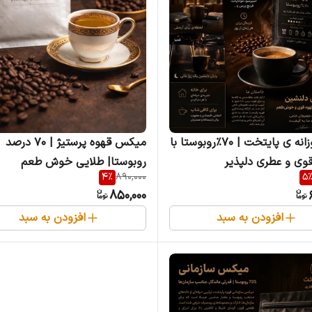
قهوه روزانه ی پایتخت | ۷۰٪روبوستا با
میکس قهوه پرستیژ | ۷۰ درصد
وی و عطری دلپذیر
روبوستا| طلایی خوش طعم
4
%
890,000
5
850,000
افزودن به سبد
افزودن به سبد