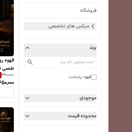
فروشگاه
میکس های تخصصی
برند
طعمی ق
%
690,000
قهوه پایتخت
650,000
موجودی
محدوده قیمت