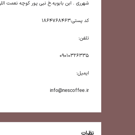
شهرری . ابن بابویه.خ نبی پور کوچه نعمت اللهی
کد پستی:1864768463
تلفن:
09010326335
ایمیل:
info@nescoffee.ir
نظرات