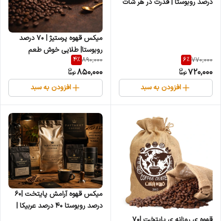
درصد روبوستا | قدرت در هر شات
میکس قهوه پرستیژ | ۷۰ درصد
روبوستا| طلایی خوش طعم
4
%
6
%
890,000
770,000
850,000
720,000
افزودن به سبد
افزودن به سبد
میکس قهوه آرامش پایتخت |۶۰
درصد روبوستا ۴۰ درصد عربیکا |
طعم قوی،کرمای زیاد
قهوه ی روزانه ی پایتخت |۷۰