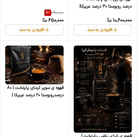
درصد روبوستا ۳۰ درصد عربیکا|
5
%
690,000
طعمی قوی و عطری دلپذیر | ۵
650,000
10,600,000
کیلویی
افزودن به سبد
افزودن به سبد
قهوه ی سوپر کرمای پایتخت | ۸۰
درصدروبوستا ۲۰ درصد عربیکا |
ترکیب پرکافئین همراه با کرمای
غلیظ
قهوه ی انرژی پلاس پایتخت |