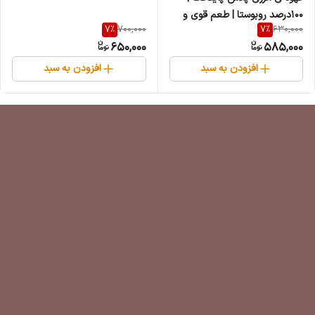
100درصد روبوستا | طعم قوی و
7
%
7
%
700,000
630,000
کافئین بسیار بالا
650,000
585,000
افزودن به سبد
افزودن به سبد