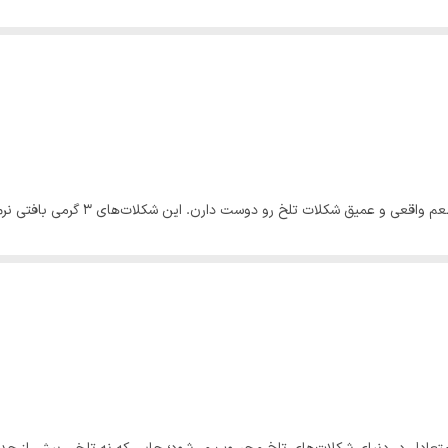
شکلات تلخ اوزیل ۶۵٪ یه انتخاب جذاب بر
 خوش‌طعم و حرفه‌ای کنار قهوه است.
 طعم کاکائویی قوی‌تری حس بشه و نسبت به شکلات‌های معمولی بازار، شخصیت 
میان‌وعده سریع، خیلی خوب جواب بده.