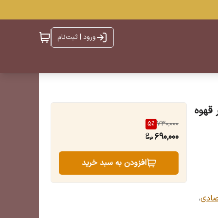
ورود | ثبت‌نام
5
%
730,000
690,000
افزودن به سبد خرید
صادی
،