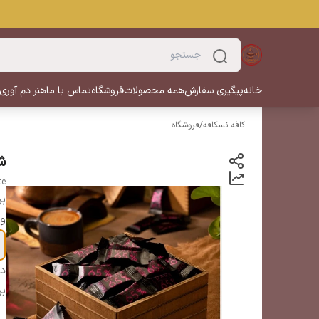
خانه
پیگیری سفارش
همه محصولات
فروشگاه
تماس با ما
هنر دم آوری
کافه نسکافه
/
فروشگاه
شکلا
te
بر
وز
دس
بر