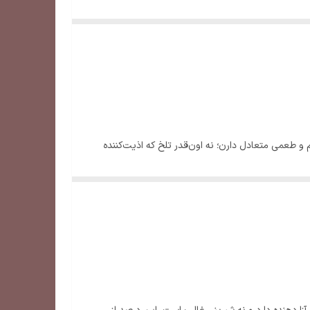
ای کساییه که طعم واقعی و عمیق شکلات تلخ رو دوست دارن. این شکلات‌های ۳ گرمی بافتی نرم و طعمی متعادل دارن؛ نه اون‌قدر تلخ که اذیت‌کننده
طعمی جدی‌تر و خاص‌تری داشته باشه. همین ویژگی