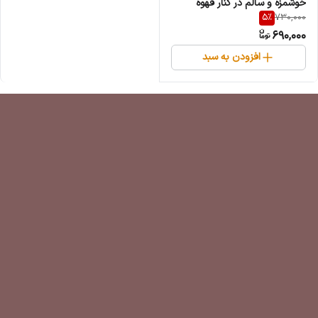
خوشمزه و سالم در کنار قهوه
5
%
730,000
690,000
افزودن به سبد