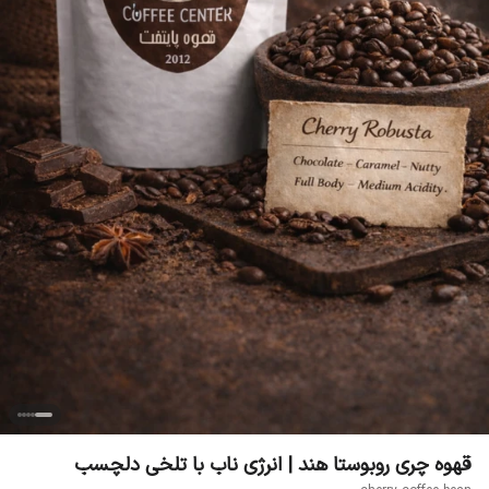
قهوه چری روبوستا هند | انرژی ناب با تلخی دلچسب