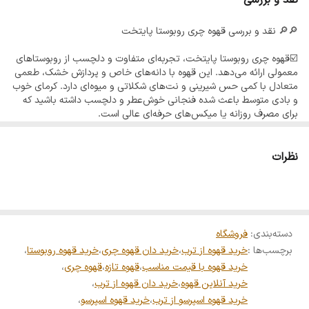
دانه‌هایی با شخصیت خاصه. قهوه چری روبوستا دقیقاً از همون دسته‌ست؛
🔎🔎 نقد و بررسی قهوه چری روبوستا پایتخت
دونه‌هایی که در دل میوه‌های گیلاسی‌شکل قهوه پنهان میشن و بعد از
خشک شدن کامل (روش طبیعی یا Natural Process) طعمی غلیظ، تلخ
☑️قهوه چری روبوستا پایتخت، تجربه‌ای متفاوت و دلچسب از روبوستاهای
معمولی ارائه می‌دهد. این قهوه با دانه‌های خاص و پردازش خشک، طعمی
و ماندگار با افترتیست میوه ای پیدا می‌کنن. این قهوه نه فقط یک
متعادل با کمی حس شیرینی و نت‌های شکلاتی و میوه‌ای دارد. کرمای خوب
نوشیدنی ساده، بلکه یک تجربه‌ی واقعی از انرژی و تمرکز طولانی‌مدته.
و بادی متوسط باعث شده فنجانی خوش‌عطر و دلچسب داشته باشید که
برای مصرف روزانه یا میکس‌های حرفه‌ای عالی است.
✅️طرز تهیه استاندارد چری روبوستای پایتخت:
✨ ویژگی‌های شاخص قهوه چری روبوستای پایتخت:
- **اسپرسوساز:** عصاره‌گیری متعادل با کرمای مناسب
نظرات
✔️ کافئین بالا: حدود دو برابر عربیکا، برای بیداری، تمرکز و کارهای
- **موکاپات:** فنجانی غلیظ و خوش‌عطر با تلخی کنترل‌شده
- **فرنچ پرس:** بادی بالا و طعمی نرم و دلنشین
طولانی‌مدت.
- **قهوه ترک:** تلخی ملایم با حس میوه‌ای جذاب
✅️ویژگی‌ها:
✔️بادی سنگین و کرمای عالی: مناسب اسپرسو؛ فنجونی پر از غلظت با کرمای
دسته‌بندی
:
فروشگاه
- دانه‌های خاص چری و پردازش خشک
برچسب‌ها :
خرید قهوه از ترب
،
خرید دان قهوه چری
،
خرید قهوه روبوستا
،
- تلخی متعادل و نت‌های شیرین و میوه‌ای
طلایی و ماندگار.
- کرمای خوب و بادی متوسط
خرید قهوه با قیمت مناسب
،
قهوه تازه
،
قهوه چری
،
- مناسب اسپرسو، موکاپات و میکس حرفه‌ای
خرید آنلاین قهوه
،
خرید دان قهوه از ترب
،
- انتخابی متفاوت و خوش‌نوش نسبت به روبوستای معمولی
✔️طعم و عطر قوی: نُت‌های خاکی، شکلات تلخ، مغزیجات (مثل فندق و
خرید قهوه اسپرسو از ترب
،
خرید قهوه اسپرسو
،