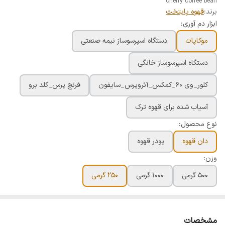
cherry coffee bean
برند:
قهوه پایتخت
ابزار دم آوری:
موکاپات
دستگاه اسپرسوساز نیمه صنعتی
دستگاه اسپرسوساز خانگی
کلور_وی ۶۰_کمکس_آئروپرس_سایفون
فرنچ پرس_کلد برو
آسیاب شده برای قهوه ترک
نوع محصول:
دان قهوه
پودر قهوه
وزن:
۵۰۰ گرمی
۱۰۰۰ گرمی
۲۵۰ گرمی
مشخصات