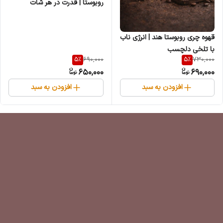
روبوستا | قدرت در هر شات
قهوه چری روبوستا هند | انرژی ناب
با تلخی دلچسب
5
%
5
%
690,000
730,000
650,000
690,000
افزودن به سبد
افزودن به سبد