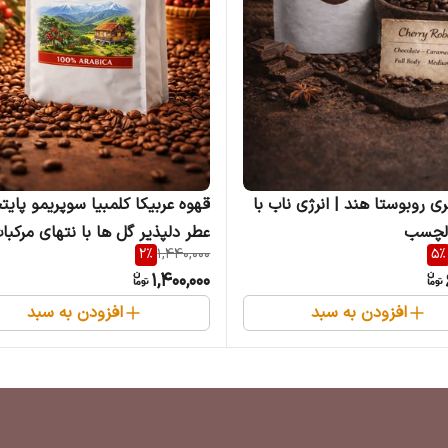
ی روبوستا هند | انرژی ناب با
قهوه عربیکا کلمب
لچسب
عطر دلپذیر گل ها با نتهای مرکبا
2
%
1,440,000
5
%
1,400,000
افزودن به سبد
افزودن به سبد