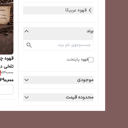
قهوه عربیکا
برند
قهوه چر
قهوه پایتخت
تلخی د
730,000
690,000
موجودی
محدوده قیمت