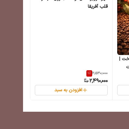
قلب آفریقا
یا سوپریمو پایتخت |
ت
1
%
2,530,000
2,490,000
افزودن به سبد