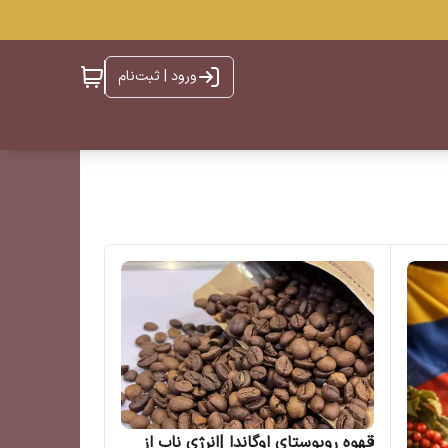
ورود | ثبت‌نام
قهوه روبوستای اوگاندا |انرژی ناب از