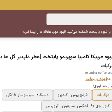
 با قهوه پایتخت
«کمکت می‌کنیم قهوه مورد علاقه‌ات را پیدا کنی»
هوه عربیکا کلمبیا سوپریمو پایتخت |عطر دلپذیر گل ها با
رکبات
kolombia coffee be
ند:
قهوه پایتخت
زار دم آوری:
موکاپات
فرنچ پرس _کلدبرو
دستگاه اسپرسوساز خانگی
کلور_وی ۶۰_کمکس_سایفون_آئروپرس