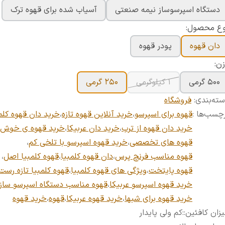
دستگاه اسپرسوساز نیمه صنعتی
آسیاب شده برای قهوه ترک
وع محصول:
دان قهوه
پودر قهوه
ن:
۵۰۰ گرمی
۱ کیلوگرمی
۲۵۰ گرمی
ته‌بندی
:
فروشگاه
چسب‌ها :
قهوه برای اسپرسو
،
خرید آنلاین قهوه تازه
،
خرید دان قهوه کلم
خرید دان قهوه از ترب
،
خرید دان عربیکا
،
خرید قهوه ی خوش 
قهوه های تخصصی
،
خرید قهوه اسپرسو با تلخی کم
،
قهوه مناسب فرنچ پرس
،
دان قهوه کلمبیا
،
قهوه کلمبیا اصل
،
قهوه پایتخت
،
ویژگی های قهوه کلمبیا
،
قهوه کلمبیا تازه رست
خرید قهوه اسپرسو عربیکا
،
قهوه مناسب دستگاه اسپرسو ساز
خرید قهوه برای شبها
،
خرید قهوه عربیکا
،
قهوه
،
خرید قهوه
زان کافئین:
:
کم ولی پایدار