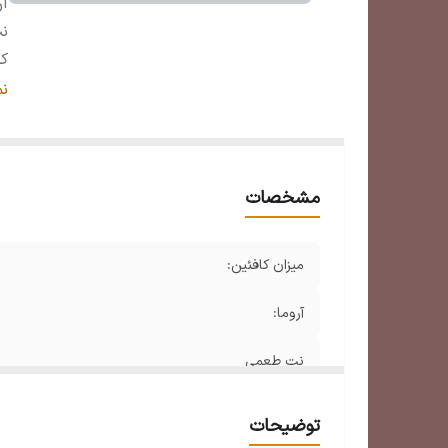
آر
ن
کر
ن
ن
می
اس
مشخصات
میزان کافئین:
آروما:
نت طعمی
کرما:
توضیحات