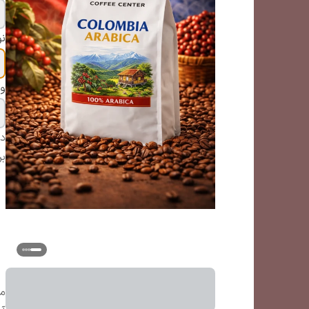
ن
وز
دس
بر
می