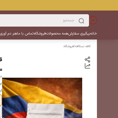
خانه
پیگیری سفارش
همه محصولات
فروشگاه
تماس با ما
هنر دم آوری
کافه نسکافه
/
فروشگاه
ق
م
an
بر
اب