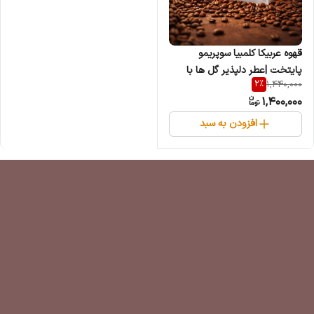
قهوه عربیکا کلمبیا سوپریمو
پایتخت |عطر دلپذیر گل ها با
2
%
1,440,000
نتهای مرکبات
1,400,000
افزودن به سبد