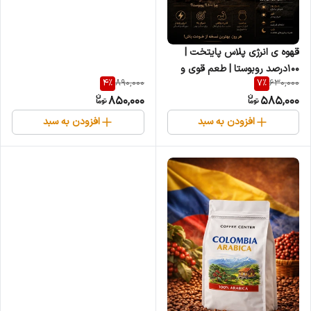
قهوه ی انرژی پلاس پایتخت |
100درصد روبوستا | طعم قوی و
4
%
7
%
890,000
630,000
کافئین بسیار بالا
850,000
585,000
افزودن به سبد
افزودن به سبد