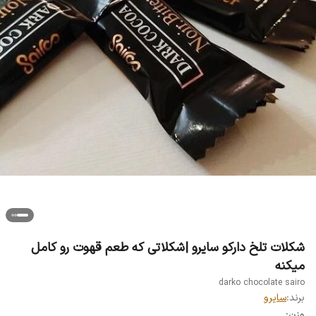
شکلات تلخ دارکو سایرو |شکلاتی که طعم قهوت رو کامل
میکنه
darko chocolate sairo
برند:
سایرو
وزن: