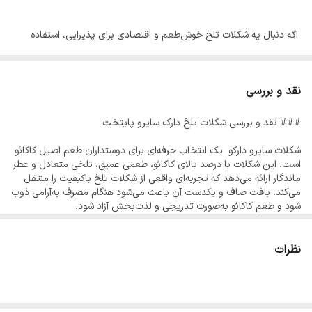
اگه دنبال یه شکلات تلخ خوش‌طعم و اقتصادی برای پذیرایی، استفاده
روزمره یا کنار قهوه‌ت هستی، شکلات تلخ سایرو دارکو انتخاب خوبیه.
نقد و بررسی
این شکلات با ترکیب پودر کاکائو، وانیل و جایگزین کره کاکائو، طعمی
### نقد و بررسی شکلات تلخ دارک سایرو پایتخت
متعادل و دلنشین داره که نه خیلی تلخه، نه خیلی شیرین – یه گزینه
بینابینی که همه می‌تونن ازش لذت ببرن.
شکلات سایرو دارکو یک انتخاب حرفه‌ای برای دوستداران طعم اصیل کاکائو
است. این شکلات با درصد بالای کاکائو، طعمی عمیق، تلخی متعادل و عطر
ماندگار ارائه می‌دهد که تجربه‌ای واقعی از شکلات تلخ باکیفیت را منتقل
بسته‌بندی تک‌نفره و شیکش هم باعث می‌شه انتخاب عالی‌ای برای محل
می‌کند. بافت صاف و یکدست آن باعث می‌شود هنگام مصرف به‌آرامی ذوب
شود و طعم کاکائو به‌صورت تدریجی و لذت‌بخش آزاد شود.
کار، کافی‌شاپ، هتل، یا مراسم‌های پذیرایی باشه.
این محصول برای کسانی مناسب است که به دنبال شکلات تلخ واقعی با
و مهم‌تر از همه، همراهی فوق‌العاده‌ای با یه فنجون قهوه داره – مخصوصاً
کیفیت بالا هستند؛ چه برای مصرف روزانه، چه همراه قهوه و چه برای
نظرات
برای اونایی که دنبال یه طعم تلخ ملایم کنار اسپرسو یا قهوه دمی هستن.
پذیرایی شیک. طعم خالص و بدون شیرینی غالب، حس لوکس و حرفه‌ای
به این شکلات می‌دهد.
مناسب برای: پذیرایی رسمی، کنار قهوه، استفاده شخصی، هتل‌ها و کافه‌ها
ویژگی‌ها: