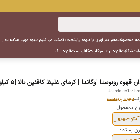
ه محصولات
هنر دم آوری با قهوه پایتخت
«کمکت می‌کنیم قهوه مورد علاقه‌ات را پ
لات
شکلات
قهوه برای موکاپات
کافی میت
قهوه ترک
ن قهوه روبوستا اوگاندا | کرمای غلیظ کافئین بالا |۵ کیلویی
Uganda coffee be
ند:
قهوه پایتخت
وع محصول:
دان قهوه
ن بسته :