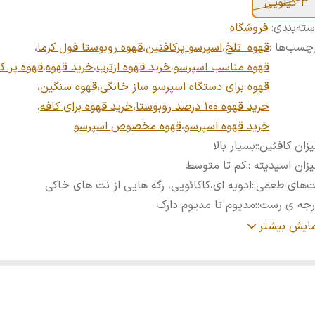
3 کیلویی
ته‌بندی
:
فروشگاه
چسب‌ها :
قهوه_تلخ
،
اسپرسو پرکافئین
،
قهوه روبوستا فول کرما
،
قهوه مناسب اسپرسو
،
خرید قهوه ازترب
،
خرید قهوه
،
قهوه پر ک
قهوه برای دستگاه اسپرسو ساز خانگی
،
قهوه سنگین
،
خرید قهوه 100 درصد روبوستا
،
خرید قهوه برای کافه
،
خرید قهوه اسپرسو
،
قهوه مخصوص اسپرسو
زان کافئین:
:
بسیار بالا
زان اسیدیته :
:
کم تا متوسط
‌های طعمی:
:
ادویه ای،کاکائویی، رگه هایی از نت های خاکی
رجه ی رست:
:
مدیوم تا مدیوم دارک
زان کرما:
:
بسیار زیاد
مایش بیشتر