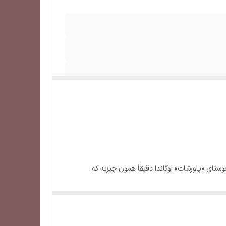
ستای «پاورشات» اوگاندا دقیقاً همون چیزیه که
ین منطقه، باران‌های موسمی و ارتفاعات جنگلی باعث شده