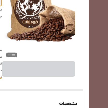
دس
بر
می
می
نت
د
می
ن
مشخصات