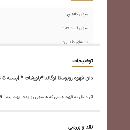
میزان کافئین:
میزان اسیدیته :
نت‌های طعمی:
درجه ی رست:
توضیحات
میزان کرما:
دان قهوه روبوستا اوگاندا*پاورشات * |بسته ۵ کیلویی
اگر دنبال یه قهوه هستی که همه‌چی رو یه‌جا بهت بده—قدر
می‌خوای.
اوگاندا یکی از معدود کشورهایی‌ـه که دانه‌های روبوستای
دان‌های روبوستای اوگاندا قدرتی بالاتر از روبوستاهای مع
نقد و بررسی