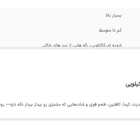
بسیار بالا
کم تا متوسط
ادویه ای،کاکائویی، رگه هایی از نت های خاکی
مدیوم تا مدیوم دارک
بسیار زیاد
ت، کرما، کافئین، طعم قوی و شات‌هایی که مشتری رو بیدار بیدار نگه داره— روبو
 واقعی، سفت و روغنی با بافت خشن و انرژی بالا تولید می‌کنه. خاک آتشفشانی ا
مول شرق آفریقا داشته باشن.