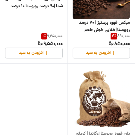
شما |۹۰ درصد روبوستا ۱۰ درصد
عربیکا 5 کیلویی
میکس قهوه پرستیژ | ۷۰ درصد
روبوستا| طلایی خوش طعم
1
%
4
%
9,650,000
890,000
9,550,000
850,000
افزودن به سبد
افزودن به سبد
دان قهوه روبوستا اوگاندا | کرمای