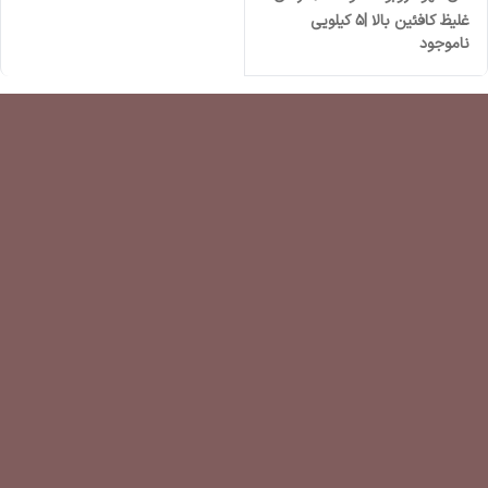
غلیظ کافئین بالا |۵ کیلویی
ناموجود