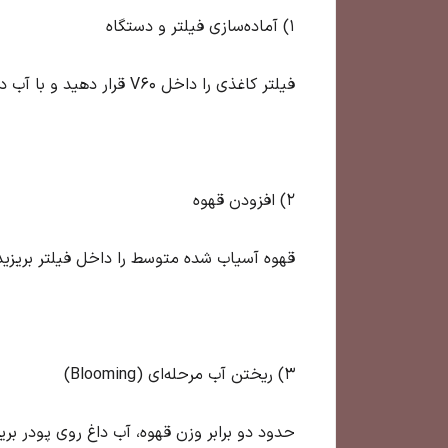
1) آماده‌سازی فیلتر و دستگاه
فیلتر کاغذی را داخل V60 قرار دهید و با آب داغ آن را شست‌وشو دهید. این کار هم فیلتر را آماده می‌کند و هم طعم کاغذی احتمالی را از بین می‌برد.
2) افزودن قهوه
قهوه آسیاب شده متوسط را داخل فیلتر بریزید. نسبت استاندارد: ۱ گرم قهوه برای ۱۵ تا ۱۷ گرم آب. برا
3) ریختن آب مرحله‌ای (Blooming)