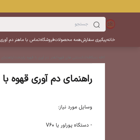
خانه
پیگیری سفارش
همه محصولات
فروشگاه
تماس با ما
هنر دم آوری
کافه نسکافه
/
دانستنی های قهوه
/
هنر دم آوری با قهوه پایتخت
/
راهنمای د
راهنمای دم آوری قهوه با 
وسایل مورد نیاز:
- دستگاه پوراور یا V60