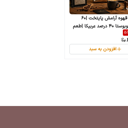
میکس قهوه آرامش پایتخت |۶۰
درصد روبوستا ۴۰ درصد عربیکا |طعم
5
ای زیاد
افزودن به سبد