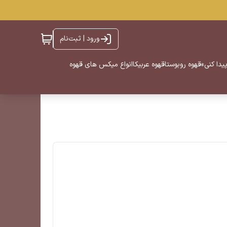
ورود | ثبت‌نام
یدا کنی»
قهوه روبوستا
قهوه عربیکا
انواع میکس های قهوه