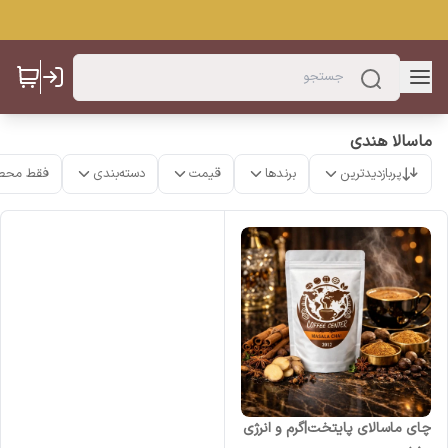
ماسالا هندی
پربازدیدترین
برندها
قیمت
دسته‌بندی
فقط محص
چای ماسالای پایتخت|گرم و انرژی