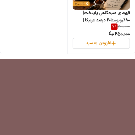
قهوه ی صبحگاهی پایتخت|
۸۰٪روبوستا۲۰ درصد عربیکا |
7
%
700,000
ترکیب انرژی بخش با طعم خاص
650,000
افزودن به سبد