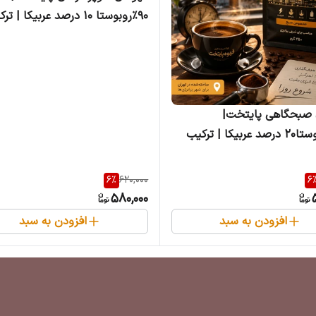
۹۰٪روبوستا ۱۰ درصد عربیکا | ت
پرکافئین همراه با کرمای غلیظ
 صبحگاهی پایتخت|
۸۰٪روبوستا۲۰ درصد عربیکا | ترکیب
بخش با طعم خاص
6
%
620,000
6
580,000
افزودن به سبد
افزودن به سبد