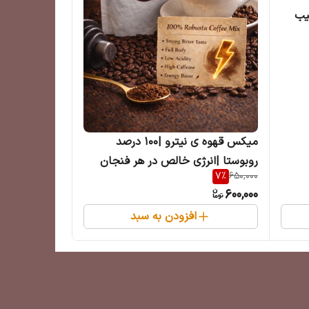
رکیب
میکس قهوه ی نیترو |۱۰۰ درصد
روبوستا |انرژی خالص در هر فنجان
7
%
650,000
600,000
افزودن به سبد