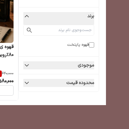
برند
قهوه پایتخت
قهوه ی
انرژی 
موجودی
%
620,000
580,000
محدوده قیمت