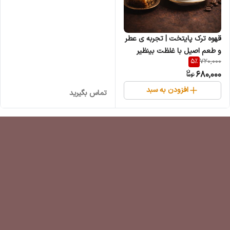
قهوه ترک پایتخت | تجربه ی عطر
و طعم اصیل با غلظت بینظیر
5
%
720,000
680,000
افزودن به سبد
تماس بگیرید