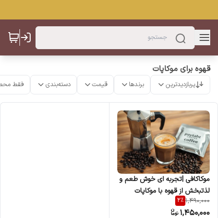
قهوه برای موکاپات
پربازدیدترین
برندها
قیمت
دسته‌بندی
فقط محص
موکاکافی |تجربه ای خوش طعم و
لذتبخش از قهوه با موکاپات
2
%
1,490,000
1,450,000