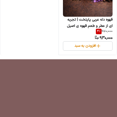
قهوه دله عربی پایتخت | تجربه
ای از عطر و طعم قهوه ی اصیل
4
%
970,000
عربی
930,000
افزودن به سبد