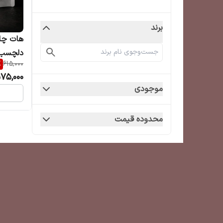
برند
هات چا
دلچسب 
%
615,000
75,000
موجودی
محدوده قیمت