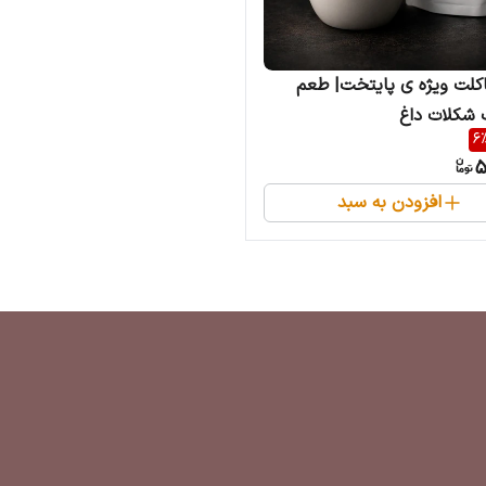
کلت ویژه ی پایتخت| طعم
شکلات داغ
6
5
افزودن به سبد