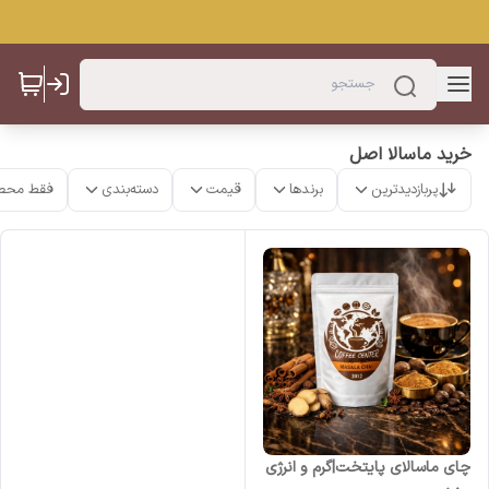
خرید ماسالا اصل
پربازدیدترین
برندها
قیمت
دسته‌بندی
فقط محص
چای ماسالای پایتخت|گرم و انرژی