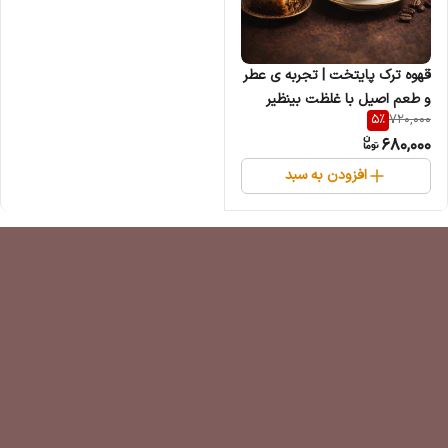
قهوه ترک پایتخت | تجربه ی عطر
و طعم اصیل با غلظت بینظیر
5
%
720,000
680,000
افزودن به سبد