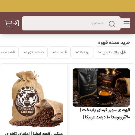
خرید عمده قهوه
پربازدیدترین
برندها
قیمت
دسته‌بندی
فقط محص
قهوه ی سوپر کرمای پایتخت |
۹۰٪روبوستا ۱۰ درصد عربیکا |
ترکیب پرکافئین همراه با کرمای
غلیظ
میکس قهوه امضا | امضای کافه ی