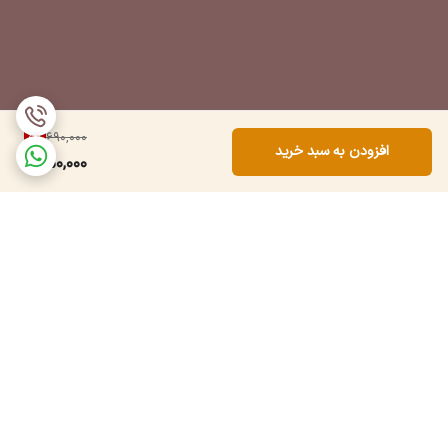
5
%
690,000
افزودن به سبد خرید
650,000
برگشت به بالا