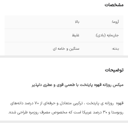
مشخصات
آروما:
بالا
جان‌مایه (بادی):
غلیظ
بدنه:
سنگین و خامه ای
اسیدیته:
کم تا متوسط
توضیحات
میزان کافئین:
بالا
میکس روزانه قهوه پایتخت با طعمی قوی و عطری دلپذیر
درجه رست:
مدیوم دارک
نت طعمی:
شکلات تلخ،مغزهای برشته(فندق و بادام)،رگه
قهوه روزانه ی پایتخت ، ترکیبی متعادل و حرفه‌ای از ۷۰ درصد دانه‌های
هایی از کارامل
روبوستا و ۳۰ درصد عربیکا است که مخصوص مصرف روزمره طراحی شده.
اگر دنبال یک قهوه با انرژی بالا، طعم قوی و رایحه‌ای دلپذیر هستی که