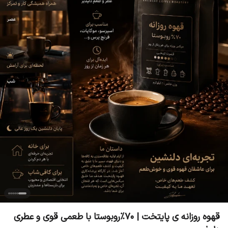
قهوه روزانه ی پایتخت | ۷۰٪روبوستا با طعمی قوی و عطری