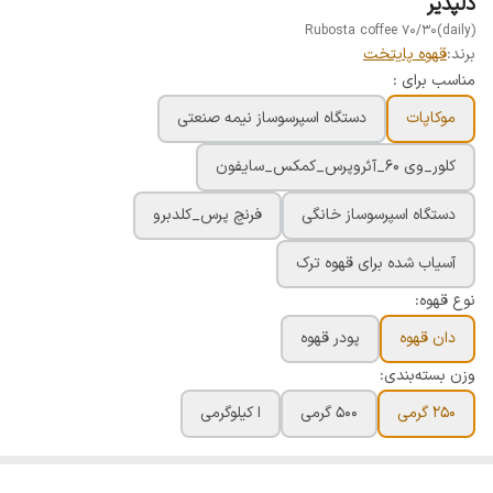
دلپذیر
Rubosta coffee ۷۰/۳۰(daily)
برند:
قهوه پایتخت
مناسب برای :
موکاپات
دستگاه اسپرسوساز نیمه صنعتی
کلور_وی ۶۰_آئروپرس_کمکس_سایفون
دستگاه اسپرسوساز خانگی
فرنچ پرس_کلدبرو
آسیاب شده برای قهوه ترک
نوع قهوه:
دان قهوه
پودر قهوه
وزن بسته‌بندی:
250 گرمی
500 گرمی
ا کیلوگرمی