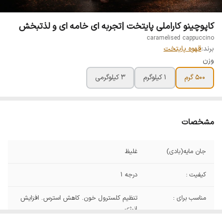
کاپوچینو کاراملی پایتخت |تجربه ای خامه ای و لذتبخش
caramelised cappuccino
برند:
قهوه پایتخت
وزن
500 گرم
1 کیلوگرم
۳ کیلوگرمی
مشخصات
جان مایه(بادی)
غلیظ
کیفیت :
درجه 1
مناسب برای :
تنظیم کلسترول خون. کاهش استرس. افزایش
انرژی