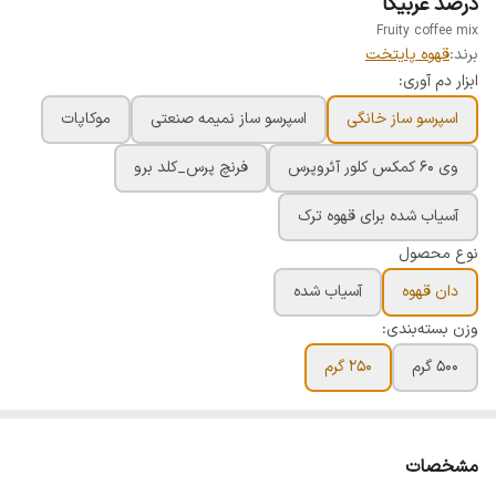
درصد عربیکا
Fruity coffee mix
برند:
قهوه پایتخت
ابزار دم آوری:
اسپرسو ساز خانگی
اسپرسو ساز نمیمه صنعتی
موکاپات
وی ۶۰ کمکس کلور آئروپرس
فرنچ پرس_کلد برو
آسیاب شده برای قهوه ترک
نوع محصول
دان قهوه
آسیاب شده
وزن بسته‌بندی:
۵۰۰ گرم
۲۵۰ گرم
مشخصات