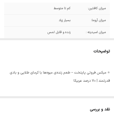
میزان کافئین:
کم تا متوسط
میزان آروما:
بسیار زیاد
میزان اسیدیته :
زنده و قابل لمس
میزان کرما:
متوسط تا زیاد
توضیحات
نت های طعمی:
گیلاس رسیده آلو شکلات تلخ مغزهای برشته
وکارامل
⭐ میکس فروتی پایتخت – طعم زنده‌ی میوه‌ها با کرمای طلایی و بادی
درجه ی رست:
مدیوم
قدرتمند | ۷۰ درصد عربیکا
اگه دنبال یه اسپرسو هستی که هم عطر میوه‌ای داشته باشه، هم کرماش
جلوی چشم برق بزنه و هم اون بادی مخملی و پرحجمش زیر زبون بمونه،
نقد و بررسی
این میکس دقیقاً برای همین ساخته شده.