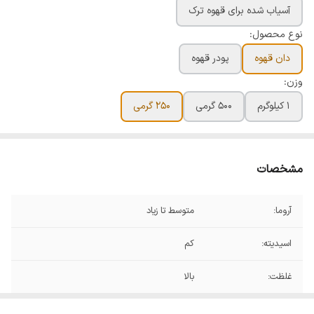
آسیاب شده برای قهوه ترک
نوع محصول:
دان قهوه
پودر قهوه
وزن:
۱ کیلوگرم
۵۰۰ گرمی
250 گرمی
مشخصات
آروما:
متوسط تا زیاد
اسیدیته:
کم
غلظت:
بالا
نوع رست:
مدیوم شکلاتی