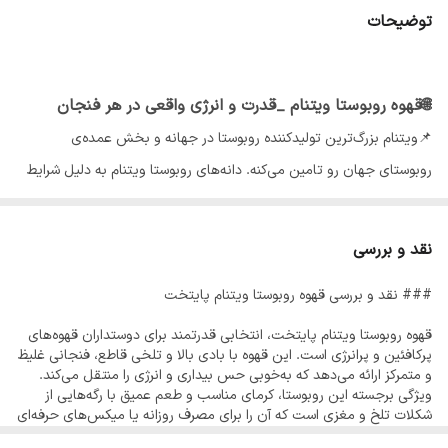
توضیحات
میزان تلخی:
بالا
نت طعمی:
دودی شکلاتی مغزیجات برشته
🌐قهوه روبوستا ویتنام _قدرت و انرژی واقعی در هر فنجان
مقدار کافئین:
بسیار بالا
📌ویتنام بزرگ‌ترین تولیدکننده روبوستا در جهانه و بخش عمده‌ی
روبوستای جهان رو تامین می‌کنه. دانه‌های روبوستا ویتنام به دلیل شرایط
آب‌وهوایی گرمسیری، خاک حاصلخیز و ارتفاع مناسب، کیفیت پایدار و
طعمی قوی دارن. این قهوه برای کسانی که دنبال کافئین بالا، بادی سنگین
نقد و بررسی
و کرمای عالی هستن، گزینه‌ای ایده‌آله. روبوستا ویتنام بیشتر به عنوان
### نقد و بررسی قهوه روبوستا ویتنام پایتخت
پایه‌ی میکس‌های اسپرسو استفاده میشه، چون توانایی ایجاد کرما و غلظت
عالی رو داره.
قهوه روبوستا ویتنام پایتخت، انتخابی قدرتمند برای دوستداران قهوه‌های
پرکافئین و پرانرژی است. این قهوه با بادی بالا و تلخی قاطع، فنجانی غلیظ
و متمرکز ارائه می‌دهد که به‌خوبی حس بیداری و انرژی را منتقل می‌کند.
ویژگی برجسته این روبوستا، کرمای مناسب و طعم عمیق با رگه‌هایی از
شکلات تلخ و مغزی است که آن را برای مصرف روزانه یا میکس‌های حرفه‌ای
✨ ویژگی‌های شاخص روبوستا ویتنام پایتخت :
بسیار کاربردی می‌کند.