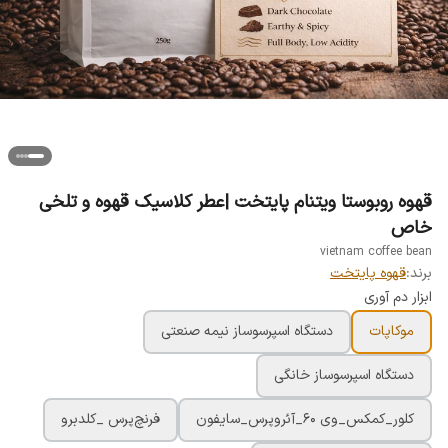
قهوه روبوستا ویتنام پایتخت |عطر کلاسیک قهوه و تلخی
خاص
vietnam coffee bean
برند:
قهوه پایتخت
ابزار دم آوری
موکاپات
دستگاه اسپرسوساز نیمه صنعتی
دستگاه اسپرسوساز خانگی
کلور_کمکس_وی ۶۰_آئروپرس_سایفون
فرنچ‌پرس _کلدبرو