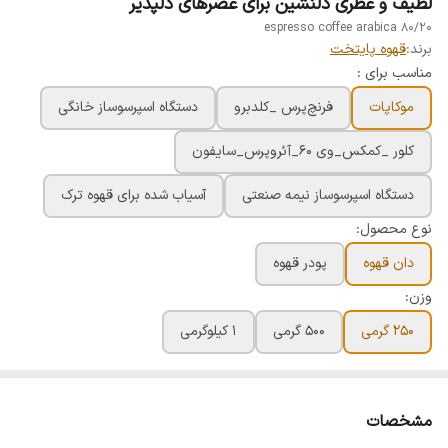
لطیف و عطری دلنشین برای عصرهای دلپذیر
espresso coffee arabica 80/20
برند:
قهوه پایتخت
مناسب برای :
موکاپات
فرنچ‌پرس _کلدبرو
دستگاه اسپرسوساز خانگی
کلور _کمکس_وی ۶۰_آئروپرس_سایفون
دستگاه اسپرسوساز نیمه صنعتی
آسیاب شده برای قهوه ترک
نوع محصول:
دان قهوه
پودر قهوه
وزن:
۲۵۰ گرمی
۵۰۰ گرمی
۱ کیلوگرمی
مشخصات