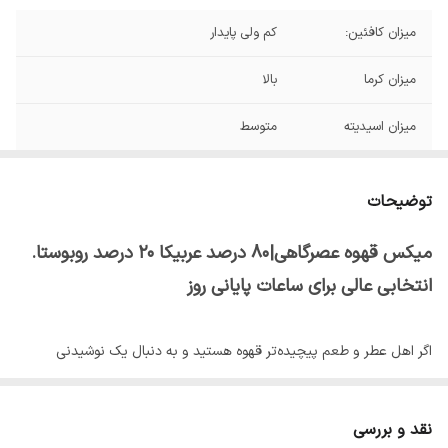
میزان کافئین:
کم ولی پایدار
میزان کرما
بالا
میزان اسیدیته
متوسط
نت های طعمی:
شکلات مرکبات کارامل
توضیحات
درجه رست:
مدیوم
میکس قهوه عصرگاهی|۸۰ درصد عربیکا ۲۰ درصد روبوستا.
میزان آروما
زیاد
انتخابی عالی برای ساعات پایانی روز
اگر اهل عطر و طعم پیچیده‌تر قهوه هستید و به دنبال یک نوشیدنی
ملایم‌تر و متعادل‌تر در ساعات عصر و شب می‌گردید، میکس عصرگاهی
پایتخت انتخابی هوشمندانه است. این ترکیب با غالب بودن عربیکا، طعمی
نقد و بررسی
نرم‌تر و خوش‌عطر ارائه می‌دهد و برای کسانی که نمی‌خواهند بعد از