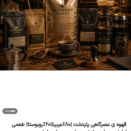
قهوه ی عصرگاهی پایتخت |۸۰٪عربیکا۲۰٪روبوستا| طعمی