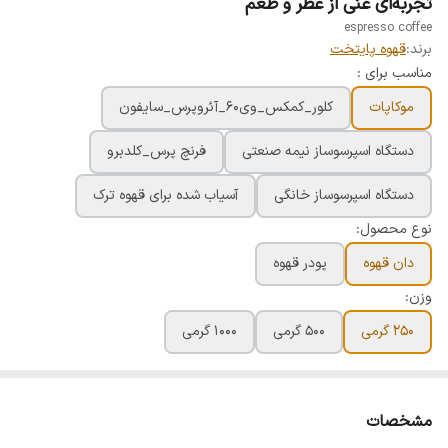
تجربه‌ای غنی از عطر و طعم
espresso coffee
برند:
قهوه پایتخت
مناسب برای :
موکاپات
کلور_کمکس_وی۶۰_آئروپرس_سایفون
دستگاه اسپرسوساز نیمه صنعتی
فرنچ پرس_کلدبرو
دستگاه اسپرسوساز خانگی
آسیاب شده برای قهوه ترک
نوع محصول:
دان قهوه
پودر قهوه
وزن:
۲۵۰ گرمی
۵۰۰ گرمی
۱۰۰۰ گرمی
مشخصات