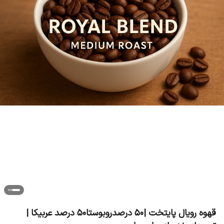
قهوه رویال پایتخت |۵۰ درصدروبوستا۵۰ درصد عربیکا |