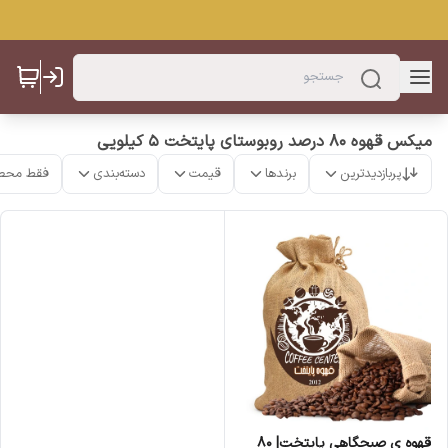
میکس قهوه 80 درصد روبوستای پایتخت 5 کیلویی
پربازدیدترین
برندها
قیمت
دسته‌بندی
فقط محص
قهوه ی صبحگاهی پایتخت| ۸۰