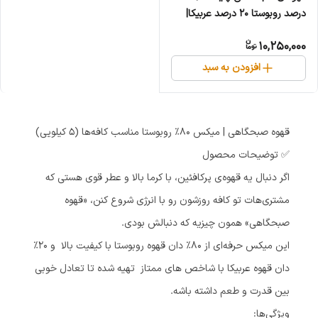
درصد روبوستا ۲۰ درصد عربیکا|
ترکیب پرانرژی با طعم خاص| ۵
10,250,000
کیلویی
افزودن به سبد
قهوه صبحگاهی | میکس ۸۰٪ روبوستا مناسب کافه‌ها (۵ کیلویی)
✅ توضیحات محصول
اگر دنبال یه قهوه‌ی پرکافئین، با کرما بالا و عطر قوی هستی که
مشتری‌هات تو کافه روزشون رو با انرژی شروع کنن، «قهوه
صبحگاهی» همون چیزیه که دنبالش بودی.
این میکس حرفه‌ای از ۸۰٪ دان قهوه روبوستا با کیفیت بالا و ۲۰٪
دان قهوه عربیکا با شاخص های ممتاز تهیه شده تا تعادل خوبی
بین قدرت و طعم داشته باشه.
ویژگی‌ها: