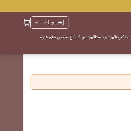
ورود | ثبت‌نام
یدا کنی»
قهوه روبوستا
قهوه عربیکا
انواع میکس های قهوه