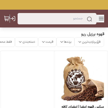
قهوه برزیل ریو
پربازدیدترین
برندها
قیمت
دسته‌بندی
فقط محص
میکس قهوه امضا | امضای کافه