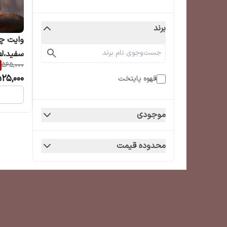
برند
وایت چ
سفید،ل
565,000
25,000
قهوه پایتخت
موجودی
محدوده قیمت