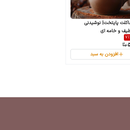
اکلت پایتخت| نوشیدنی
طیف و خامه ای
7
%
5
افزودن به سبد