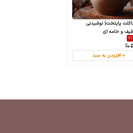
اکلت پایتخت| نوشیدنی
طیف و خامه ای
7
%
5
افزودن به سبد