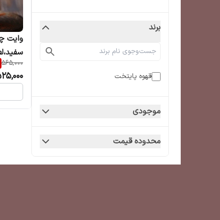
برند
وایت چ
سفید،ل
565,000
25,000
قهوه پایتخت
موجودی
محدوده قیمت