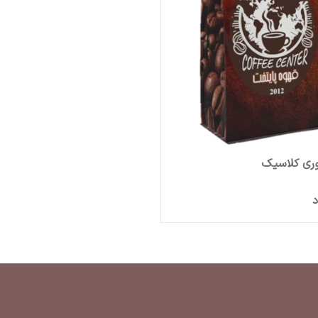
وری کلاسیک
د