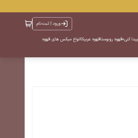
ورود | ثبت‌نام
یدا کنی»
قهوه روبوستا
قهوه عربیکا
انواع میکس های قهوه