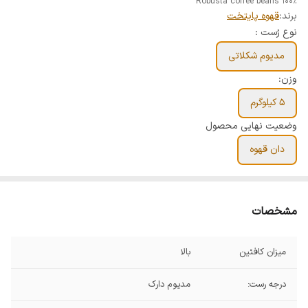
Robusta coffee beans 100%
برند:
قهوه پایتخت
نوع رُست :
مدیوم شکلاتی
وزن:
5 کیلوگرم
وضعیت نهایی محصول
دان قهوه
مشخصات
میزان کافئین
بالا
درجه رست:
مدیوم دارک