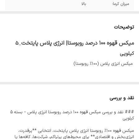
میزان کرما:
بالا
میزان اسیدیته:
پایین
توضیحات
نت طعمی:
چوب شکلات تلخ مغزیجات برشته
میکس قهوه ۱۰۰ درصد روبوستا| انرژی پلاس پایتخت
۵
_
کیلویی
میکس انرژی پلاس (۱۰۰٪ روبوستا)
اگه دنبال یه قهوه‌ی فوق‌العاده قوی هستی که واقعاً انرژیتو چند برابر کنه،
این همون چیزیه که می‌خوای!
نقد و بررسی
میکس انرژی پلاس ترکیبی از دونه‌های ۱۰۰٪ روبوستا هست که به خاطر
### نقد و بررسی میکس قهوه ۱۰۰ درصد روبوستا انرژی پلاس – بسته ۵
کافئین بالا و کرمای عالی به عنوان یکی از انتخاب‌های محبوب برای اسپرسو
کیلویی
شناخته میشه. این محصول ویژه در بسته‌بندی ۵ کیلوی با قیمت کاملا
میکس قهوه ۱۰۰٪ روبوستا انرژی پلاس پایتخت، انتخابی **پرقدرت،
استثنایی عرضه میشه و مخصوص کافه‌ها، رستوران‌ها و حتی کسانیه که
انرژی‌بخش و اقتصادی** برای محیط‌های پرتراکم، شرکت‌ها، کافه‌ها یا