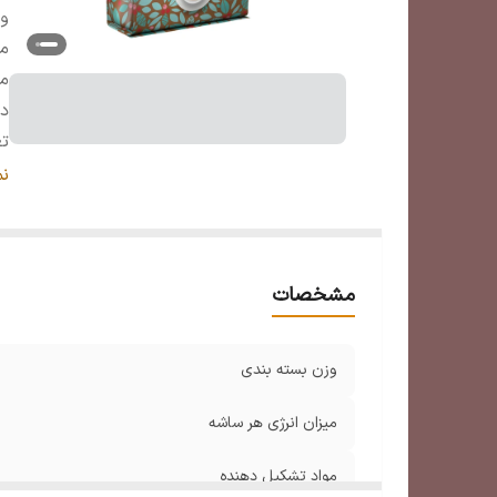
وز
می
م
د
تع
و
ن
مشخصات
وزن بسته بندی
میزان انرژی هر ساشه
مواد تشکیل دهنده