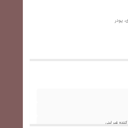
، پودر
ننده غیر لبنی