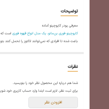
تعداد ساشه
توضیحات
وزن هر ساشه
معرفی پودر کاپوچینو آماده
کاپوچینو فوری بن‌مانو، یک مدل انواع قهوه فوری
است که مو
باعث شده تا افرادی که نمی‌توانند لاکتوز را تحمل کنند بتو
خامه‌ای این محصول سبب شده تا بسیار نزدیک به کاپوچین
برای تهیه کاپوچینو فوری بن‌مانو به ابزار خاصی نیاز ندار
نظرات
این محصول همچنین برای کسانی که از طعم تلخ قهوه خوش‌شان
پودر کاکائو استفاده می‌شود، این محصول طعم جدید و ویژه‌
شما هم درباره این محصول نظر خود را بنویسید.
برای ثبت نظر، لازم است ابتدا وارد حساب کاربری خود شوید
افزودن نظر