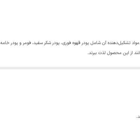
24 عدد + 2 عدد هدیه
25 گرم
اد تشکیل‌دهنده آن شامل پودر قهوه فوری، پودر شکر سفید، فومر و پودر خامه‌ای 
انند از این محصول لذت ببرند.
کاپوچینو فوری بن‌مانو بسیار باکیفیت است و در هر ساشه 25 گرمی آن، تنها 2.02 گرم قند وجود دارد.
وی حرفه‌ای شود.
ید و به علت زمان کوتاه آماده شدن، برای افرادی که می‌خواهند در زمان صرفه‌جوی
 نمی‌آید بهترین انتخاب است؛ زیرا طعم شیرین‌تر و خامه‌ای‌تری دارد و عطر آن 
ای پیدا کرده است که ارزش یک‌بار امتحان کردن را دارد!
.