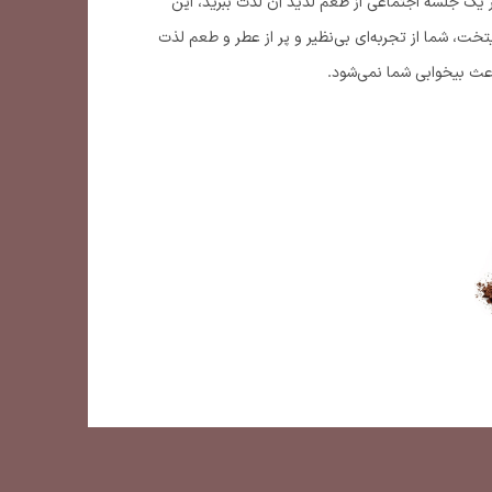
در یک جلسه اجتماعی از طعم لذیذ آن لذت ببرید، این
رای شماست. با انتخاب میکس قهوه 1۰% ربوستا و 9۰% عربیکا پایتخت، شما از تجربه‌ای بی‌نظیر و پر از عطر و طعم لذت
باعث بیخوابی شما نمی‌شود.