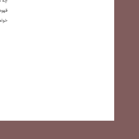
چه ب
خواهی