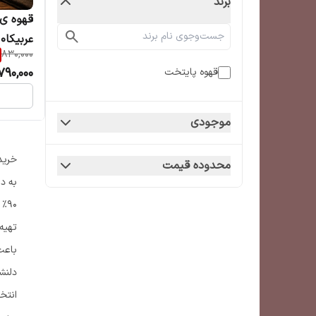
برند
830,000
عطر برا
790,000
قهوه پایتخت
موجودی
خرید میکس 
محدوده قیمت
۰%
باعث
دلنشی
انتخ