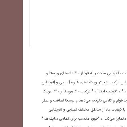
به دنیای بی‌نظیر طعم و عطر قهوه خوش آمدید! میکس قهوه ۹۰ درصد عربیکای پایتخت با ترکیبی منحصر به فرد از 1۰% دانه‌های ربوستا و
 این ترکیب از بهترین دانه‌های قهوه آسیایی و آفریقایی
تهیه شده است و کیفیت و طعمی بی‌نظیر را به شما ارائه می‌دهد. *ویژگی‌های محصول:* •⁠ ⁠*ترکیب ایده‌آل:* ترکیب 1۰% ربوستا و 9۰% عربیکا
ط قوام و تلخی دلپذیر می‌دهد و عربیکا لطافت و عطر
 با کیفیت بالا از مناطق مختلف آسیایی و آفریقایی
ایز می‌کند. •⁠ ⁠*قهوه مناسب برای تمامی سلیقه‌ها:*