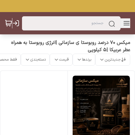
میکس 70 درصد روبوستا ی سازمانی |انرژی روبوستا به همراه
عطر عربیکا |۵ کیلویی
جدیدترین
برندها
قیمت
دسته‌بندی
فقط محصو